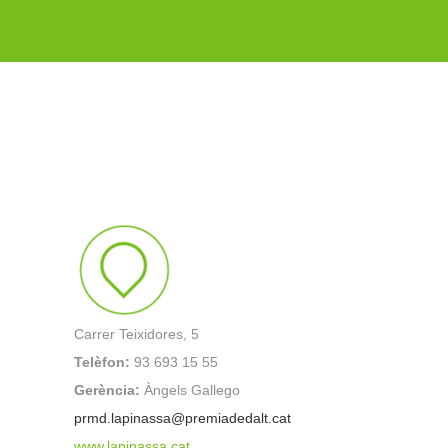
Carrer Teixidores, 5
Telèfon:
93 693 15 55
Gerència:
Àngels Gallego
prmd.lapinassa@premiadedalt.cat
www.lapinassa.cat